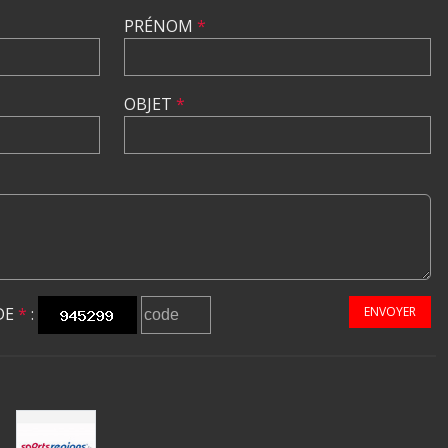
PRÉNOM
*
OBJET
*
DE
*
:
ENVOYER